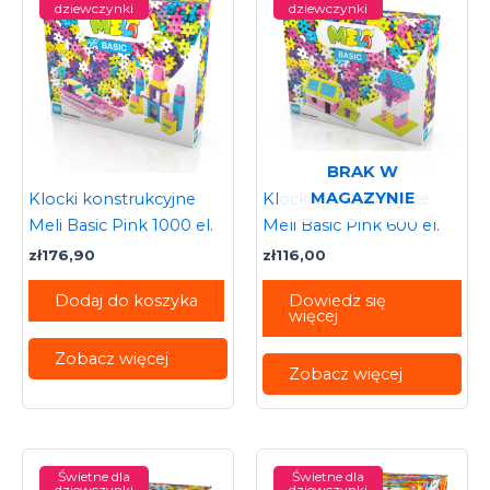
dziewczynki
dziewczynki
BRAK W
MAGAZYNIE
Klocki konstrukcyjne
Klocki konstrukcyjne
Meli Basic Pink 1000 el.
Meli Basic Pink 600 el.
zł
176,90
zł
116,00
Dodaj do koszyka
Dowiedz się
więcej
Zobacz więcej
Zobacz więcej
Świetne dla
Świetne dla
dziewczynki
dziewczynki