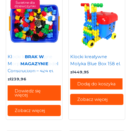
Świetne dla
dziewczynki
BRAK W
Klocki konstrukcyjne
Klocki kreatywne
MAGAZYNIE
Morphun Junior Model
Molyka Blue Box 158 el.
Construction – 424 el.
zł
449,95
zł
239,96
Dodaj do koszyka
Dowiedz się
więcej
Zobacz więcej
Zobacz więcej