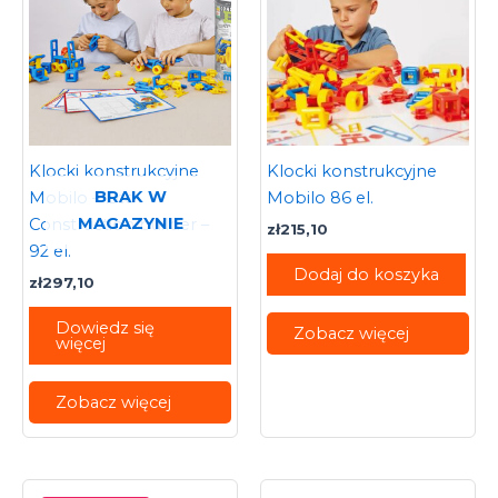
Klocki konstrukcyjne
Klocki konstrukcyjne
BRAK W
Mobilo – Eco
Mobilo 86 el.
MAGAZYNIE
Construction builder –
zł
215,10
92 el.
Dodaj do koszyka
zł
297,10
Dowiedz się
Zobacz więcej
więcej
Zobacz więcej