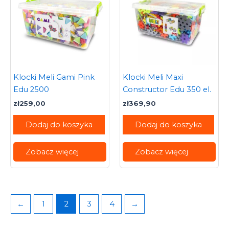
Klocki Meli Gami Pink
Klocki Meli Maxi
Edu 2500
Constructor Edu 350 el.
zł
259,00
zł
369,90
Dodaj do koszyka
Dodaj do koszyka
Zobacz więcej
Zobacz więcej
←
1
2
3
4
→