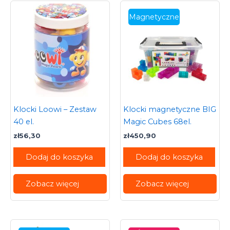
Magnetyczne
Klocki Loowi – Zestaw
Klocki magnetyczne BIG
40 el.
Magic Cubes 68el.
zł
56,30
zł
450,90
Dodaj do koszyka
Dodaj do koszyka
Zobacz więcej
Zobacz więcej