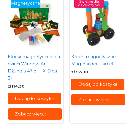
Świetne dla
Magnetyczne
dziewczynki
Klocki magnetyczne dla
Klocki magnetyczne
dzieci Window Art
Mag Builder – 40 el.
Dżungla 47 el. – X-Bida
zł
355,10
3+
Dodaj do koszyka
zł
114,30
Dodaj do koszyka
Zobacz więcej
Zobacz więcej