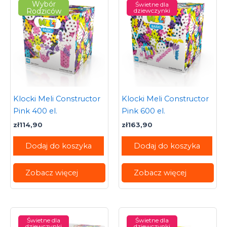
Wybór
Świetne dla
Rodziców
dziewczynki
Klocki Meli Constructor
Klocki Meli Constructor
Pink 400 el.
Pink 600 el.
zł
114,90
zł
163,90
Dodaj do koszyka
Dodaj do koszyka
Zobacz więcej
Zobacz więcej
Świetne dla
Świetne dla
dziewczynki
dziewczynki