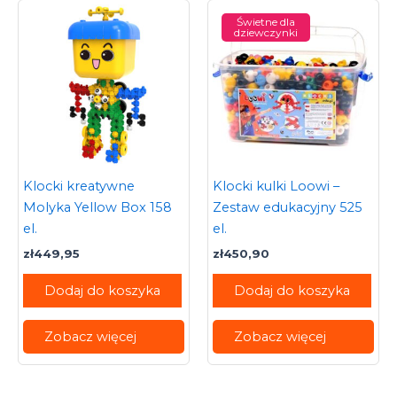
Świetne dla
dziewczynki
Klocki kreatywne
Klocki kulki Loowi –
Molyka Yellow Box 158
Zestaw edukacyjny 525
el.
el.
zł
449,95
zł
450,90
Dodaj do koszyka
Dodaj do koszyka
Zobacz więcej
Zobacz więcej