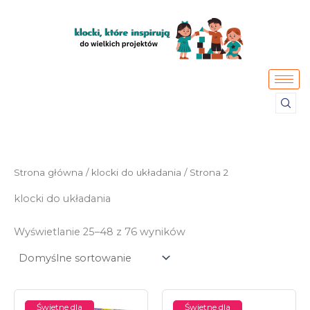
Przejdź
do
treści
Strona główna
/
klocki do układania
/ Strona 2
klocki do układania
Wyświetlanie 25–48 z 76 wyników
Świetne dla
Świetne dla