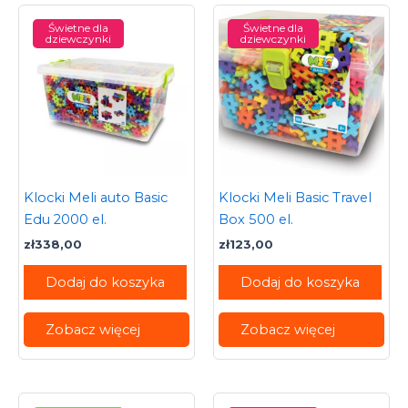
Świetne dla
Świetne dla
dziewczynki
dziewczynki
Klocki Meli auto Basic
Klocki Meli Basic Travel
Edu 2000 el.
Box 500 el.
zł
338,00
zł
123,00
Dodaj do koszyka
Dodaj do koszyka
Zobacz więcej
Zobacz więcej