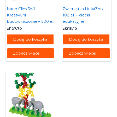
Nano Clics 5w1 –
Zwierzątka LinkaZoo
Kreatywni
108 el. – klocki
Budowniczowie – 500 el.
edukacyjne
zł
127,70
zł
215,10
Dodaj do koszyka
Dodaj do koszyka
Zobacz więcej
Zobacz więcej