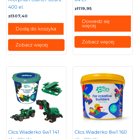
400 el.
zł
119,95
zł
307,40
Dowiedz się
więcej
Dodaj do koszyka
Zobacz więcej
Zobacz więcej
Clics Wiaderko 6w1 141
Clics Wiaderko 8w1 160