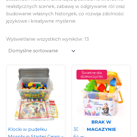
realistycznych scenek, zabawę w odgrywanie ról oraz
budowanie własnych historyjek, co rozwija zdolności
językowe i kreatywne myślenie.
Wyświetlanie wszystkich wyników: 13
Świetne dla
dziewczynki
BRAK W
MAGAZYNIE
Klocki w pudełku
3D Puzzle zwierzęta –
Morphun Starter Gears –
64 el.