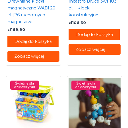
Drewniane klocki
Incastro Bruce 3w1 103
magnetyczne WABI 20
el. – Klocki
el. [76 ruchomych
konstrukcyjne
magnesów]
zł
106,30
zł
169,90
Dodaj do koszyka
Dodaj do koszyka
Zobacz więcej
Zobacz więcej
Świetne dla
Świetne dla
dziewczynki
dziewczynki