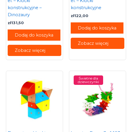
el. – Klocki
el. – Klocki
konstrukcyjne –
konstrukcyjne
Dinozaury
zł
122,00
zł
131,50
Dodaj do koszyka
Dodaj do koszyka
Zobacz więcej
Zobacz więcej
Świetne dla
dziewczynki