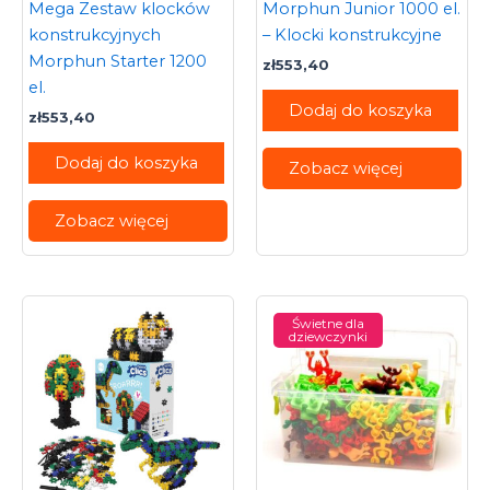
Mega Zestaw klocków
Morphun Junior 1000 el.
konstrukcyjnych
– Klocki konstrukcyjne
Morphun Starter 1200
zł
553,40
el.
Dodaj do koszyka
zł
553,40
Dodaj do koszyka
Zobacz więcej
Zobacz więcej
Świetne dla
dziewczynki