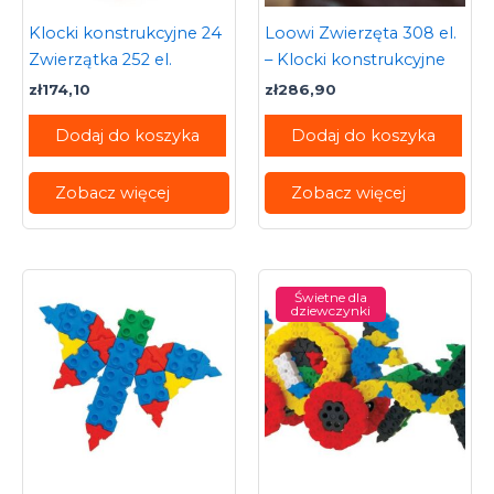
Klocki konstrukcyjne 24
Loowi Zwierzęta 308 el.
Zwierzątka 252 el.
– Klocki konstrukcyjne
zł
174,10
zł
286,90
Dodaj do koszyka
Dodaj do koszyka
Zobacz więcej
Zobacz więcej
Świetne dla
dziewczynki