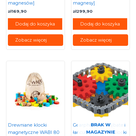
magnesów]
magnesy]
zł
169,90
zł
299,90
Dodaj do koszyka
Dodaj do koszyka
Zobacz więcej
Zobacz więcej
BRAK W
Drewniane klocki
Gearphun Koła zębate i
MAGAZYNIE
magnetyczne WABI 80
łańcuchy 200 el. – Klocki