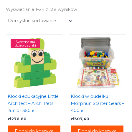
Wyświetlanie 1–24 z 138 wyników
Świetne dla
dziewczynki
Klocki edukacyjne Little
Klocki w pudełku
Architect – Archi Pets
Morphun Starter Gears –
Junior 350 el.
400 el.
zł
276,60
zł
307,40
Dodaj do koszyka
Dodaj do koszyka