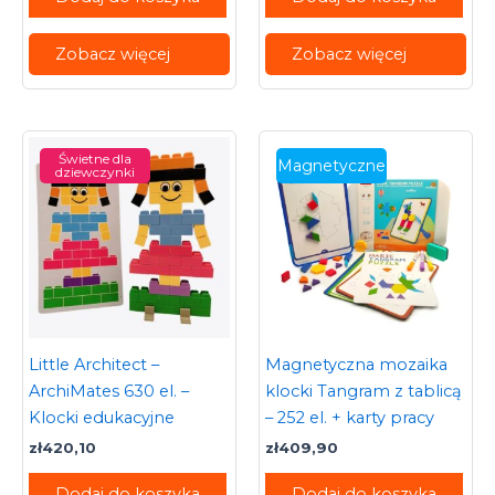
Zobacz więcej
Zobacz więcej
Świetne dla
Magnetyczne
dziewczynki
Little Architect –
Magnetyczna mozaika
ArchiMates 630 el. –
klocki Tangram z tablicą
Klocki edukacyjne
– 252 el. + karty pracy
zł
420,10
zł
409,90
Dodaj do koszyka
Dodaj do koszyka