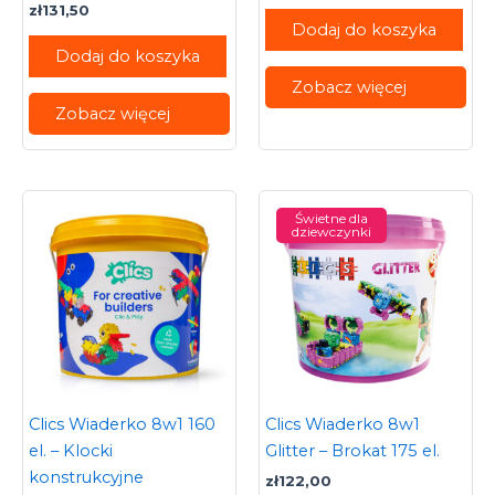
zł
131,50
Dodaj do koszyka
Dodaj do koszyka
Zobacz więcej
Zobacz więcej
Świetne dla
dziewczynki
Clics Wiaderko 8w1 160
Clics Wiaderko 8w1
el. – Klocki
Glitter – Brokat 175 el.
konstrukcyjne
zł
122,00