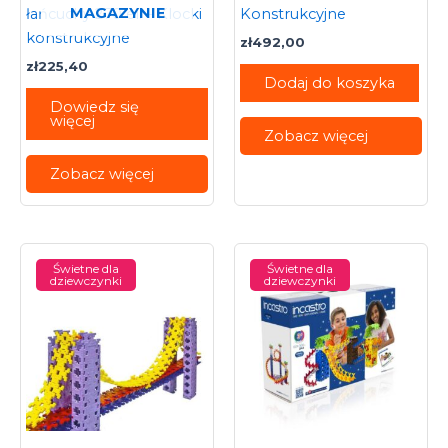
MAGAZYNIE
łańcuchy 270 el. – Klocki
Konstrukcyjne
konstrukcyjne
zł
492,00
zł
225,40
Dodaj do koszyka
Dowiedz się
więcej
Zobacz więcej
Zobacz więcej
Świetne dla
Świetne dla
dziewczynki
dziewczynki