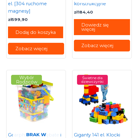
el. [304 ruchome
konstrukcyjne
magnesy]
zł
184,40
zł
599,90
Dowiedz się
więcej
Dodaj do koszyka
Zobacz więcej
Zobacz więcej
Wybór
Świetne dla
Rodziców
dziewczynki
BRAK W
Gearphun Koła zębate i
Giganty 141 el. Klocki