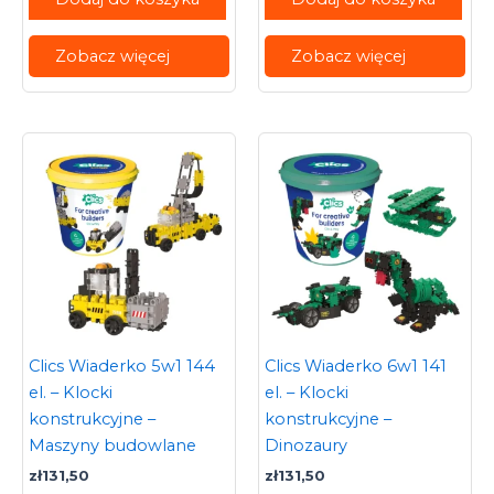
Zobacz więcej
Zobacz więcej
Clics Wiaderko 5w1 144
Clics Wiaderko 6w1 141
el. – Klocki
el. – Klocki
konstrukcyjne –
konstrukcyjne –
Maszyny budowlane
Dinozaury
zł
131,50
zł
131,50