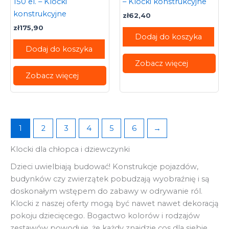
150 el. – Klocki
– Klocki konstrukcyjne
konstrukcyjne
zł
62,40
zł
175,90
Dodaj do koszyka
Dodaj do koszyka
Zobacz więcej
Zobacz więcej
1
2
3
4
5
6
→
Klocki dla chłopca i dziewczynki
Dzieci uwielbiają budować! Konstrukcje pojazdów,
budynków czy zwierzątek pobudzają wyobraźnię i są
doskonałym wstępem do zabawy w odrywanie ról.
Klocki z naszej oferty mogą być nawet nawet dekoracją
pokoju dziecięcego. Bogactwo kolorów i rodzajów
zestawów powoduje, że każdy znajdzie cos dla siebie.