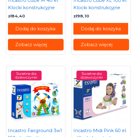
Incastro Cube M 40 el.
Incastro Cube XL 100 el.
Klocki konstrukcyjne
Klocki konstrukcyjne
zł
84,40
zł
98,10
Dodaj do koszyka
Dodaj do koszyka
Zobacz więcej
Zobacz więcej
Świetne dla
Świetne dla
dziewczynki
dziewczynki
Incastro Fairground 3w1
Incastro Midi Pink 60 el.