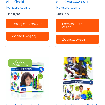
MAGAZYNIE
el. – Klocki
el. – Klocki
konstrukcyjne
konstrukcyjne
zł
106,30
zł
82,30
Dodaj do koszyka
Dowiedz się
więcej
Zobacz więcej
Zobacz więcej
Wybór
Rodziców