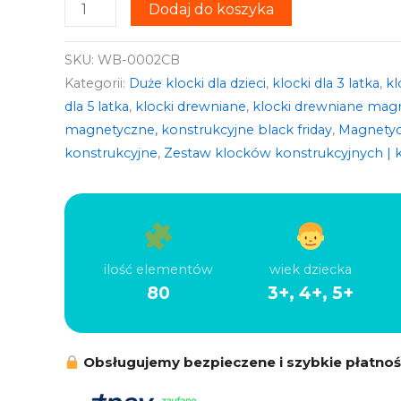
Dodaj do koszyka
SKU:
WB-0002CB
Kategorii:
Duże klocki dla dzieci
,
klocki dla 3 latka
,
kl
dla 5 latka
,
klocki drewniane
,
klocki drewniane mag
magnetyczne, konstrukcyjne black friday
,
Magnetyc
konstrukcyjne
,
Zestaw klocków konstrukcyjnych | k
ilość elementów
wiek dziecka
80
3+, 4+, 5+
Obsługujemy bezpieczene i szybkie płatnoś