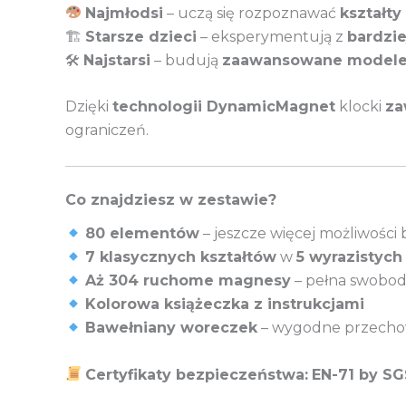
Najmłodsi
– uczą się rozpoznawać
kształty 
🏗
Starsze dzieci
– eksperymentują z
bardzi
🛠
Najstarsi
– budują
zaawansowane model
Dzięki
technologii DynamicMagnet
klocki
za
ograniczeń.
Co znajdziesz w zestawie?
80 elementów
– jeszcze więcej możliwości
7 klasycznych kształtów
w
5 wyrazistych
Aż 304 ruchome magnesy
– pełna swobod
Kolorowa książeczka z instrukcjami
Bawełniany woreczek
– wygodne przechow
Certyfikaty bezpieczeństwa:
EN-71 by SG