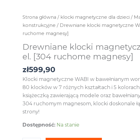
Strona główna
/
klocki magnetyczne dla dzieci
/
Ma
konstrukcyjne
/ Drewniane klocki magnetyczne WA
ruchome magnesy]
Drewniane klocki magnetyc
el. [304 ruchome magnesy]
zł
599,90
Klocki magnetyczne WABI w bawełnianym wor
80 klocków w 7 różnych kształtach i 5 kolorach
książeczką zawierającą modele oraz bawełniany
304 ruchomym magnesom, klocki doskonale łąc
strony!
Dostępność:
Na stanie