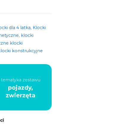
ocki dla 4 latka
,
Klocki
netyczne
,
klocki
zne klocki
locki konstrukcyjne
tematyka zestawu
pojazdy,
zwierzęta
ci