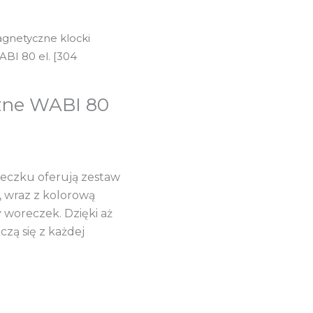
gnetyczne klocki
BI 80 el. [304
zne WABI 80
eczku oferują zestaw
, wraz z kolorową
 woreczek. Dzięki aż
zą się z każdej