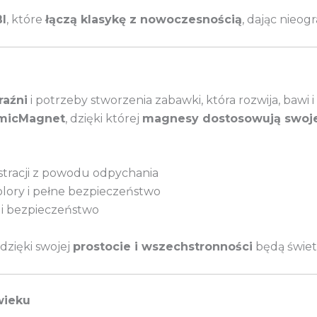
I
, które
łączą klasykę z nowoczesnością
, dając nieog
raźni
i potrzeby stworzenia zabawki, która rozwija, bawi i 
amicMagnet
, dzięki której
magnesy dostosowują swoje
stracji z powodu odpychania
lory i pełne bezpieczeństwo
 i bezpieczeństwo
a dzięki swojej
prostocie i wszechstronności
będą świet
wieku