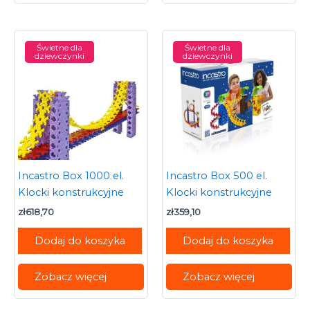
Świetne dla
Świetne dla
dziewczynki
dziewczynki
Incastro Box 1000 el.
Incastro Box 500 el.
Klocki konstrukcyjne
Klocki konstrukcyjne
zł
618,70
zł
359,10
Dodaj do koszyka
Dodaj do koszyka
Zobacz więcej
Zobacz więcej