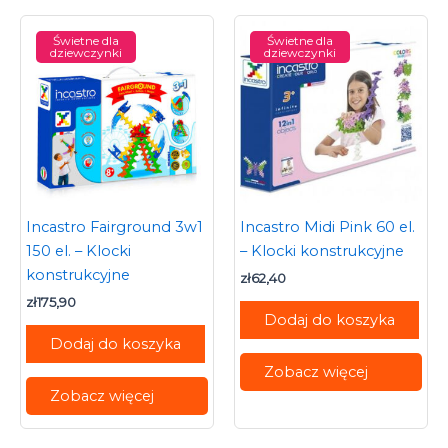
Świetne dla
Świetne dla
dziewczynki
dziewczynki
Incastro Fairground 3w1
Incastro Midi Pink 60 el.
150 el. – Klocki
– Klocki konstrukcyjne
konstrukcyjne
zł
62,40
zł
175,90
Dodaj do koszyka
Dodaj do koszyka
Zobacz więcej
Zobacz więcej