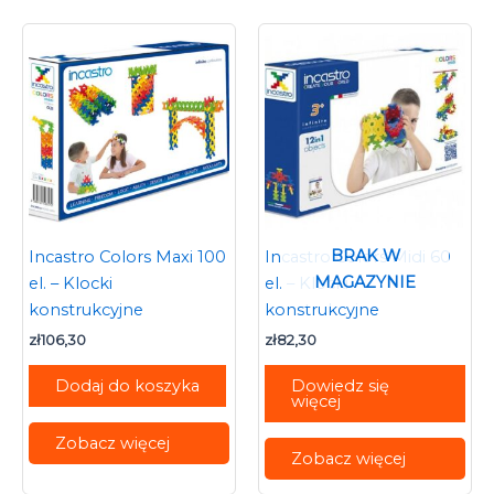
BRAK W
Incastro Colors Maxi 100
Incastro Colors Midi 60
MAGAZYNIE
el. – Klocki
el. – Klocki
konstrukcyjne
konstrukcyjne
zł
106,30
zł
82,30
Dodaj do koszyka
Dowiedz się
więcej
Zobacz więcej
Zobacz więcej