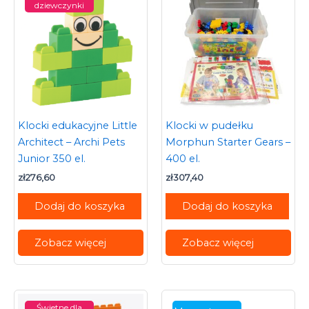
dziewczynki
Klocki edukacyjne Little
Klocki w pudełku
Architect – Archi Pets
Morphun Starter Gears –
Junior 350 el.
400 el.
zł
276,60
zł
307,40
Dodaj do koszyka
Dodaj do koszyka
Zobacz więcej
Zobacz więcej
Świetne dla