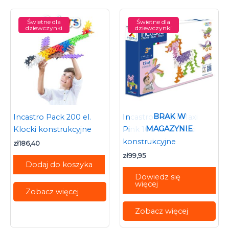
Świetne dla
Świetne dla
dziewczynki
dziewczynki
BRAK W
Incastro Pack 200 el.
Incastro Pastel Maxi
MAGAZYNIE
Klocki konstrukcyjne
Pink 100 el. – Klocki
konstrukcyjne
zł
186,40
zł
99,95
Dodaj do koszyka
Dowiedz się
więcej
Zobacz więcej
Zobacz więcej