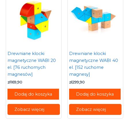
Drewniane klocki
Drewniane klocki
magnetyczne WABI 20
magnetyczne WABI 40
el. [76 ruchomych
el. [152 ruchome
magnesów]
magnesy]
zł
169,90
zł
299,90
Dodaj do koszyka
Dodaj do koszyka
Zobacz więcej
Zobacz więcej