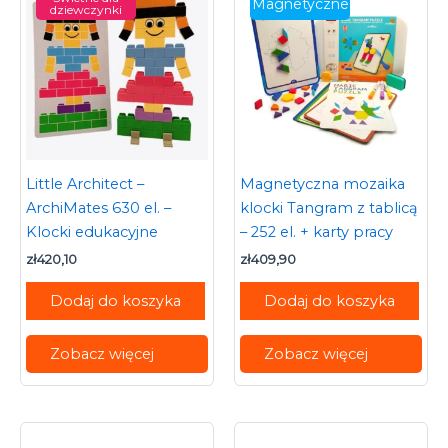
Magnetyczne
dziewczynki
Little Architect –
Magnetyczna mozaika
ArchiMates 630 el. –
klocki Tangram z tablicą
Klocki edukacyjne
– 252 el. + karty pracy
zł
420,10
zł
409,90
Dodaj do koszyka
Dodaj do koszyka
Zobacz więcej
Zobacz więcej