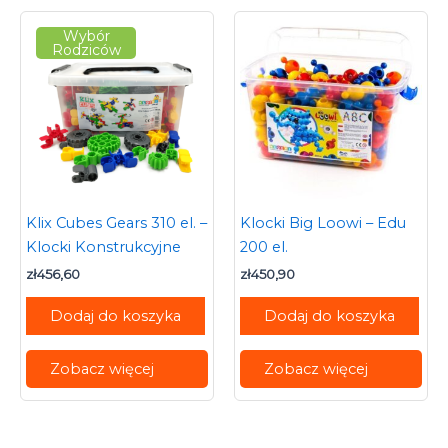
Wybór
Rodziców
Klix Cubes Gears 310 el. –
Klocki Big Loowi – Edu
Klocki Konstrukcyjne
200 el.
zł
456,60
zł
450,90
Dodaj do koszyka
Dodaj do koszyka
Zobacz więcej
Zobacz więcej