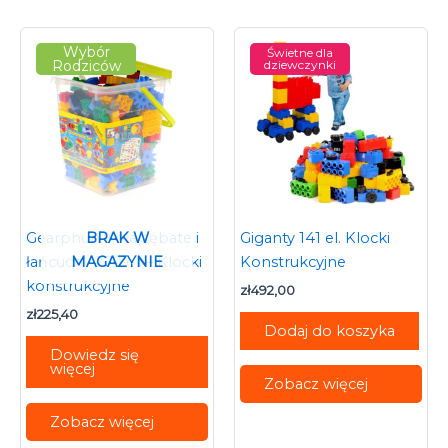
Wybór
Świetne dla
Rodziców
dziewczynki
BRAK W
Gearphun Koła zębate i
Giganty 141 el. Klocki
MAGAZYNIE
łańcuchy 270 el. – Klocki
Konstrukcyjne
konstrukcyjne
zł
492,00
zł
225,40
Dodaj do koszyka
Dowiedz się
więcej
Zobacz więcej
Zobacz więcej