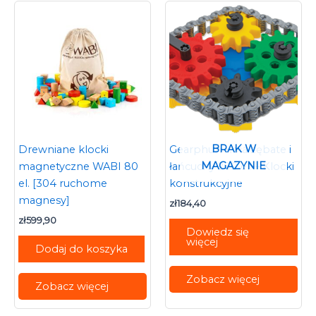
BRAK W
Drewniane klocki
Gearphun Koła zębate i
MAGAZYNIE
magnetyczne WABI 80
łańcuchy 200 el. – Klocki
el. [304 ruchome
konstrukcyjne
magnesy]
zł
184,40
zł
599,90
Dowiedz się
więcej
Dodaj do koszyka
Zobacz więcej
Zobacz więcej