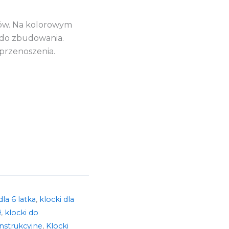
tów. Na kolorowym
 do zbudowania.
przenoszenia.
dla 6 latka
,
klocki dla
ł
,
klocki do
nstrukcyjne
,
Klocki