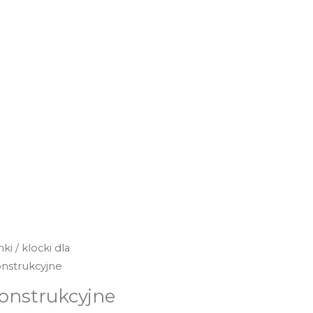
nki
/
klocki dla
konstrukcyjne
konstrukcyjne