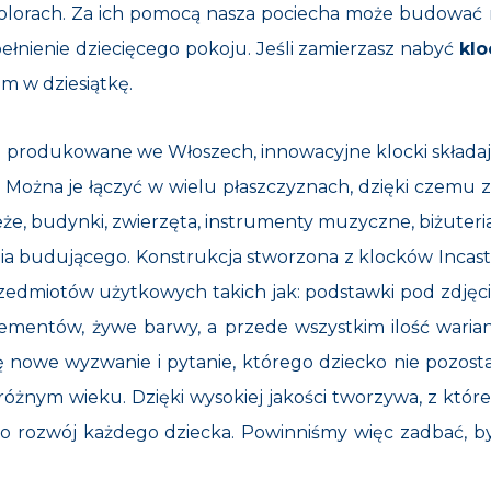
lorach. Za ich pomocą nasza pociecha może budować 
łnienie dziecięcego pokoju. Jeśli zamierzasz nabyć
klo
m w dziesiątkę.
 produkowane we Włoszech, innowacyjne klocki składaj
e. Można je łączyć w wielu płaszczyznach, dzięki czem
eże, budynki, zwierzęta, instrumenty muzyczne, biżuteria
ia budującego. Konstrukcja stworzona z klocków Incastr
edmiotów użytkowych takich jak: podstawki pod zdjęcia cz
elementów, żywe barwy, a przede wszystkim ilość warian
ę nowe wyzwanie i pytanie, którego dziecko nie pozosta
w różnym wieku. Dzięki wysokiej jakości tworzywa, z któ
o rozwój każdego dziecka. Powinniśmy więc zadbać, b