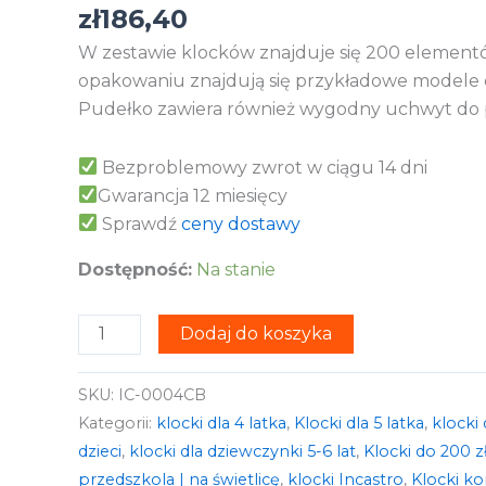
zł
186,40
W zestawie klocków znajduje się 200 elemen
opakowaniu znajdują się przykładowe modele
Pudełko zawiera również wygodny uchwyt do 
Bezproblemowy zwrot w ciągu 14 dni
Gwarancja 12 miesięcy
Sprawdź
ceny dostawy
Dostępność:
Na stanie
Dodaj do koszyka
SKU:
IC-0004CB
Kategorii:
klocki dla 4 latka
,
Klocki dla 5 latka
,
klocki 
dzieci
,
klocki dla dziewczynki 5-6 lat
,
Klocki do 200 z
przedszkola | na świetlicę
,
klocki Incastro
,
Klocki ko