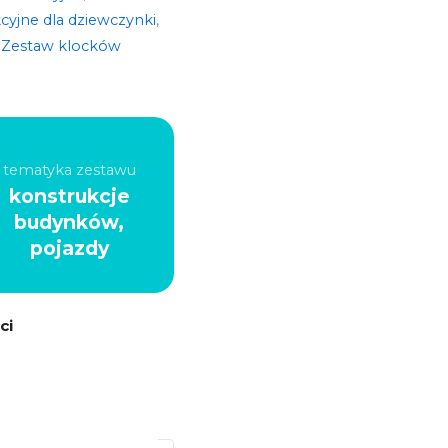
cyjne dla dziewczynki
,
,
Zestaw klocków
tematyka zestawu
konstrukcje
budynków,
pojazdy
ci