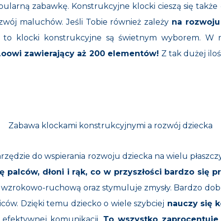
larną zabawkę. Konstrukcyjne klocki cieszą się takż
wój maluchów. Jeśli Tobie również zależy
na rozwoju
, to klocki konstrukcyjne są świetnym wyborem. W n
Loowi zawierający aż 200 elementów!
Z tak dużej ilo
Zabawa klockami konstrukcyjnymi a rozwój dziecka
arzędzie do wspierania rozwoju dziecka na wielu płasz
 palców, dłoni i rąk, co w przyszłości bardzo się p
ę wzrokowo-ruchową oraz stymuluje zmysły. Bardzo dob
iców. Dzięki temu dziecko o wiele szybciej
nauczy się k
 efektywnej komunikacji.
To wszystko zaprocentuje 