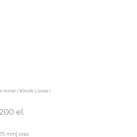
ki loowi
/ Klocki Loowi i
200 el.
[75 mm] oraz