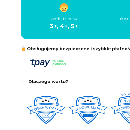
wiek dziecka
iloś
3+, 4+, 5+
Obsługujemy bezpieczene i szybkie płatnoś
Dlaczego warto?