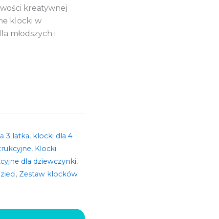
wości kreatywnej
e klocki w
la młodszych i
a 3 latka
,
klocki dla 4
trukcyjne
,
Klocki
cyjne dla dziewczynki
,
zieci
,
Zestaw klocków