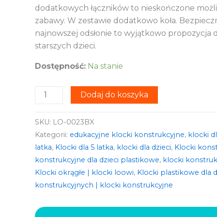
dodatkowych łączników to nieskończone możli
zabawy. W zestawie dodatkowo koła. Bezpieczn
najnowszej odsłonie to wyjątkowo propozycja d
starszych dzieci.
Dostępność:
Na stanie
Dodaj do koszyka
SKU:
LO-0023BX
Kategorii:
edukacyjne klocki konstrukcyjne
,
klocki dl
latka
,
Klocki dla 5 latka
,
klocki dla dzieci
,
Klocki kons
konstrukcyjne dla dzieci plastikowe
,
klocki konstruk
Klocki okrągłe | klocki loowi
,
Klocki plastikowe dla d
konstrukcyjnych | klocki konstrukcyjne