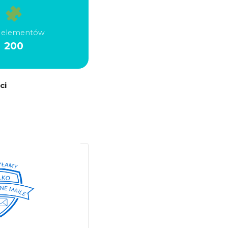
ć elementów
200
ci