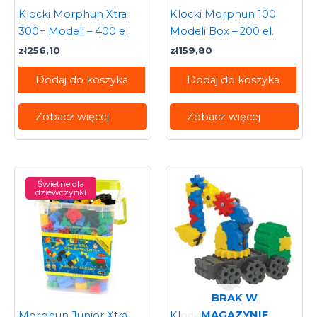
Klocki Morphun Xtra
Klocki Morphun 100
300+ Modeli – 400 el.
Modeli Box – 200 el.
zł
256,10
zł
159,80
Dodaj do koszyka
Dodaj do koszyka
Zobacz więcej
Zobacz więcej
Świetne dla
dziewczynki
BRAK W
MAGAZYNIE
Morphun Junior Xtra
Klocki Gearphun