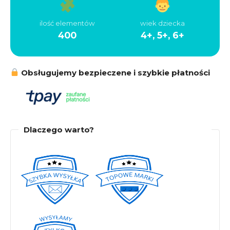
ilość elementów
wiek dziecka
400
4+, 5+, 6+
Obsługujemy bezpieczene i szybkie płatności
Dlaczego warto?