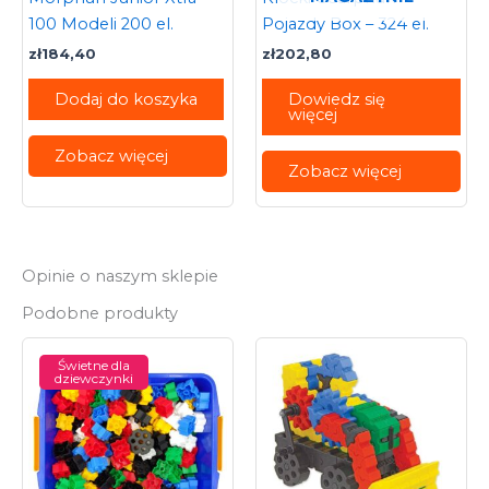
100 Modeli 200 el.
Pojazdy Box – 324 el.
zł
184,40
zł
202,80
Dodaj do koszyka
Dowiedz się
więcej
Zobacz więcej
Zobacz więcej
Opinie o naszym sklepie
Podobne produkty
Świetne dla
dziewczynki