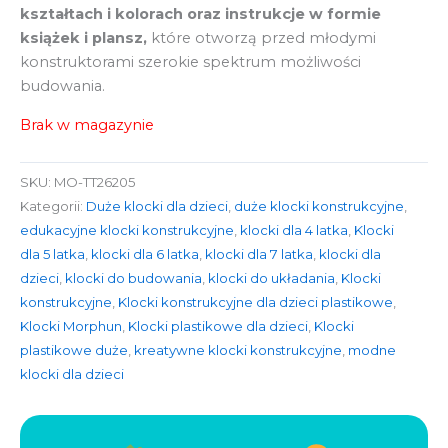
kształtach i kolorach oraz instrukcje w formie
książek i plansz,
które otworzą przed młodymi
konstruktorami szerokie spektrum możliwości
budowania.
Brak w magazynie
SKU:
MO-TT26205
Kategorii:
Duże klocki dla dzieci
,
duże klocki konstrukcyjne
,
edukacyjne klocki konstrukcyjne
,
klocki dla 4 latka
,
Klocki
dla 5 latka
,
klocki dla 6 latka
,
klocki dla 7 latka
,
klocki dla
dzieci
,
klocki do budowania
,
klocki do układania
,
Klocki
konstrukcyjne
,
Klocki konstrukcyjne dla dzieci plastikowe
,
Klocki Morphun
,
Klocki plastikowe dla dzieci
,
Klocki
plastikowe duże
,
kreatywne klocki konstrukcyjne
,
modne
klocki dla dzieci