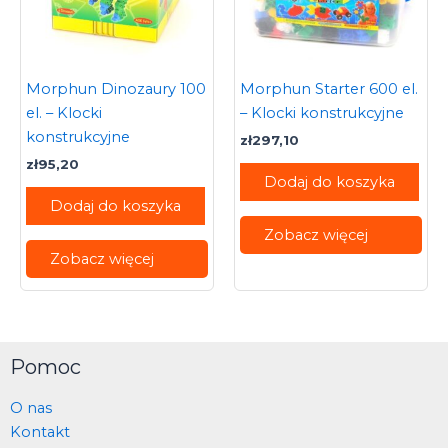
Morphun Dinozaury 100
Morphun Starter 600 el.
el. – Klocki
– Klocki konstrukcyjne
konstrukcyjne
zł
297,10
zł
95,20
Dodaj do koszyka
Dodaj do koszyka
Zobacz więcej
Zobacz więcej
Pomoc
O nas
Kontakt