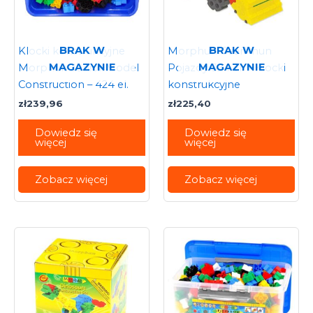
BRAK W
BRAK W
Klocki konstrukcyjne
Morphun GearPhun
MAGAZYNIE
MAGAZYNIE
Morphun Junior Model
Pojazdy 324 el. – Klocki
Construction – 424 el.
konstrukcyjne
zł
239,96
zł
225,40
Dowiedz się
Dowiedz się
więcej
więcej
Zobacz więcej
Zobacz więcej